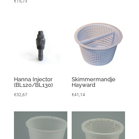
€
15,73
Hanna Injector
Skimmermandje
(BL120/BL130)
Hayward
€
32,67
€
41,14