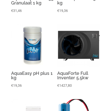
Granulaat 1 kg
kg
€
31,46
€
19,36
AquaEasy pH plus 1
AquaForte Full
kg
Inventer 5.5kw
€
19,36
€
1427,80