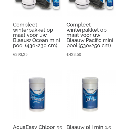
Compleet
Compleet
winterpakket op
winterpakket op
maat voor uw
maat voor uw
Blaauw Ocean mini
Blaauw Pacific mini
pool (430×230 cm).
pool (530×250 cm).
€
393,25
€
423,50
AquaEasy Chloor 55
Blaauw pH min 1.5