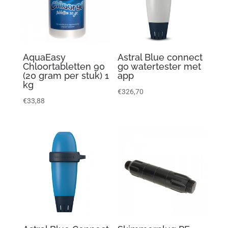
AquaEasy
Astral Blue connect
Chloortabletten 90
go watertester met
(20 gram per stuk) 1
app
kg
€
326,70
€
33,88