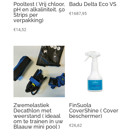
Pooltest ( Vrij chloor,
Badu Delta Eco VS
pH en alkaliniteit. 50
€
1687,95
Strips per
verpakking)
€
14,52
Zwemelastiek
FinSuola
Decathlon met
CoverShine ( Cover
weerstand ( ideaal
beschermer)
om te trainen in uw
€
26,62
Blaauw mini pool )