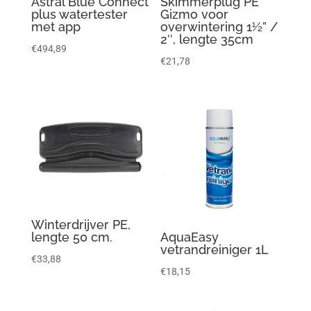
Astral Blue Connect
Skimmerplug PE
plus watertester
Gizmo voor
met app
overwintering 1½” /
2″, lengte 35cm
€
494,89
€
21,78
Winterdrijver PE,
lengte 50 cm.
AquaEasy
vetrandreiniger 1L
€
33,88
€
18,15