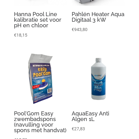
Hanna Pool Line
Pahlén Heater Aqua
kalibratie set voor
Digitaal 3 kW
pH en chloor
€
943,80
€
18,15
Pool’Gom Easy
AquaEasy Anti
zwembadspons
Algen 1L
(navulling voor
€
27,83
spons met handvat)