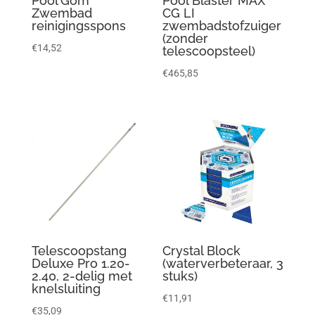
Pool’Gom
Pool Blaster MAX
Zwembad
CG LI
reinigingsspons
zwembadstofzuiger
(zonder
€
14,52
telescoopsteel)
€
465,85
Telescoopstang
Crystal Block
Deluxe Pro 1.20-
(waterverbeteraar, 3
2.40, 2-delig met
stuks)
knelsluiting
€
11,91
€
35,09