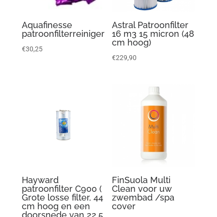
Aquafinesse
Astral Patroonfilter
patroonfilterreiniger
16 m3 15 micron (48
cm hoog)
€
30,25
€
229,90
Hayward
FinSuola Multi
patroonfilter C900 (
Clean voor uw
Grote losse filter, 44
zwembad /spa
cm hoog en een
cover
doorsnede van 22,5