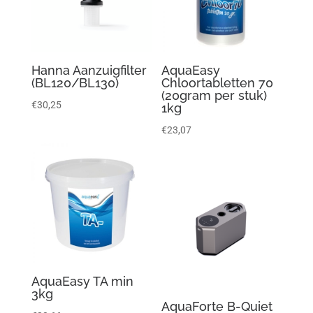
Hanna Aanzuigfilter
AquaEasy
(BL120/BL130)
Chloortabletten 70
(20gram per stuk)
€
30,25
1kg
€
23,07
AquaEasy TA min
3kg
AquaForte B-Quiet