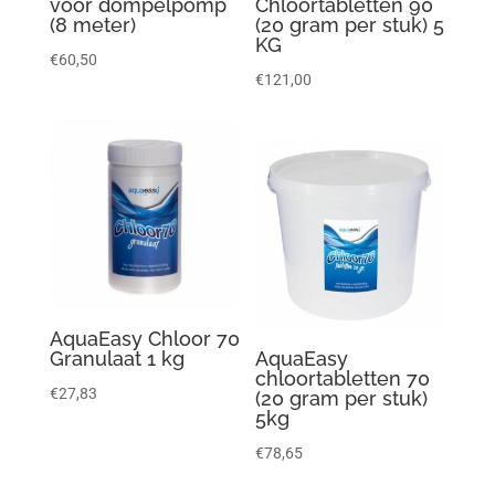
voor dompelpomp
Chloortabletten 90
(8 meter)
(20 gram per stuk) 5
KG
€
60,50
€
121,00
AquaEasy Chloor 70
Granulaat 1 kg
AquaEasy
chloortabletten 70
€
27,83
(20 gram per stuk)
5kg
€
78,65