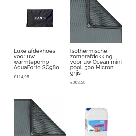
Luxe afdekhoes
Isothermische
voor uw
zomerafdekking
warmtepomp
voor uw Ocean mini
AquaForte SC980
pool. 500 Micron
grijs
€
114,95
€
302,50