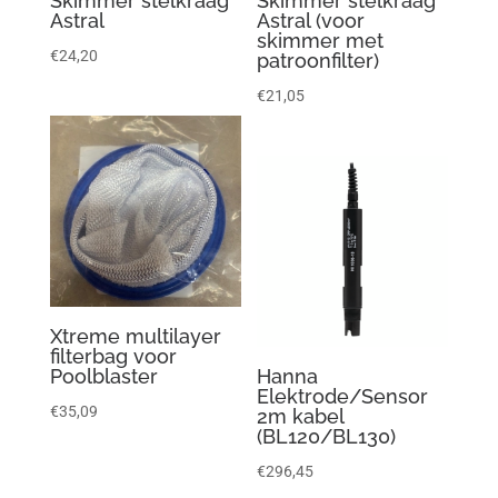
Skimmer stelkraag
Skimmer stelkraag
Astral
Astral (voor
skimmer met
€
24,20
patroonfilter)
€
21,05
Xtreme multilayer
filterbag voor
Poolblaster
Hanna
Elektrode/Sensor
€
35,09
2m kabel
(BL120/BL130)
€
296,45