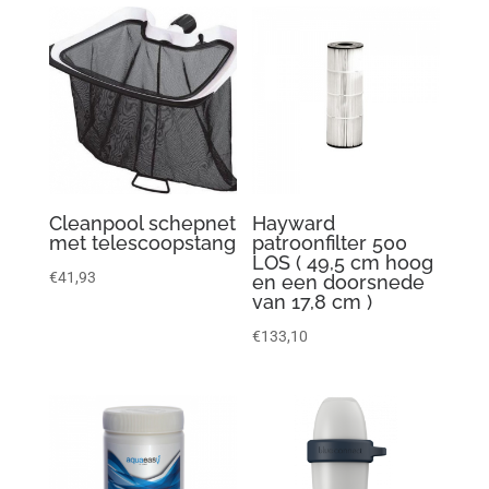
Cleanpool schepnet
Hayward
met telescoopstang
patroonfilter 500
LOS ( 49,5 cm hoog
€
41,93
en een doorsnede
van 17,8 cm )
€
133,10