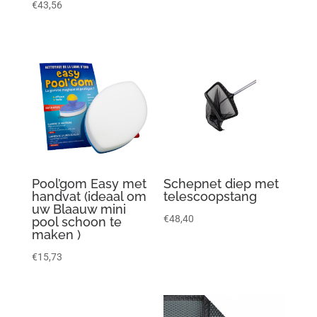
€
43,56
Pool’gom Easy met
Schepnet diep met
handvat (ideaal om
telescoopstang
uw Blaauw mini
€
48,40
pool schoon te
maken )
€
15,73