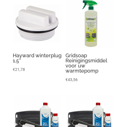
Hayward winterplug
Gridsoap
1,5″
Reinigingsmiddel
voor uw
€
21,78
warmtepomp
€
43,56