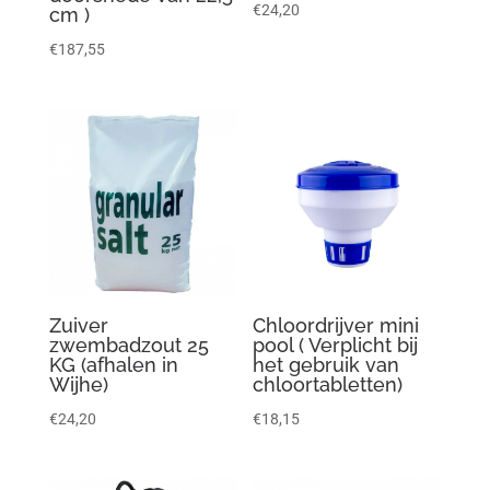
€
24,20
cm )
€
187,55
Zuiver
Chloordrijver mini
zwembadzout 25
pool ( Verplicht bij
KG (afhalen in
het gebruik van
Wijhe)
chloortabletten)
€
24,20
€
18,15