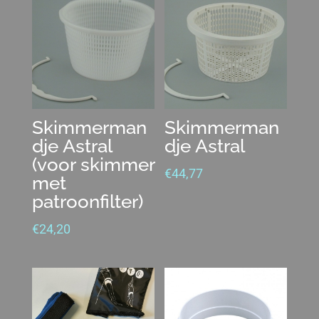
Skimmerman
Skimmerman
dje Astral
dje Astral
(voor skimmer
€
44,77
met
patroonfilter)
€
24,20