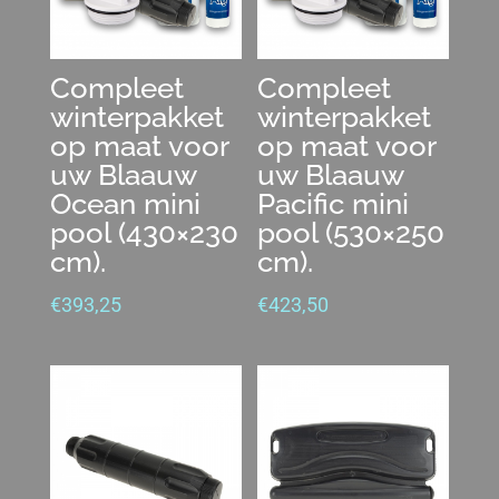
Compleet
Compleet
winterpakket
winterpakket
op maat voor
op maat voor
uw Blaauw
uw Blaauw
Ocean mini
Pacific mini
pool (430×230
pool (530×250
cm).
cm).
€
393,25
€
423,50