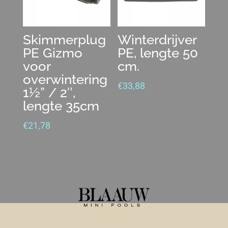
Skimmerplug
Winterdrijver
PE Gizmo
PE, lengte 50
voor
cm.
overwintering
€
33,88
1½” / 2″,
lengte 35cm
€
21,78