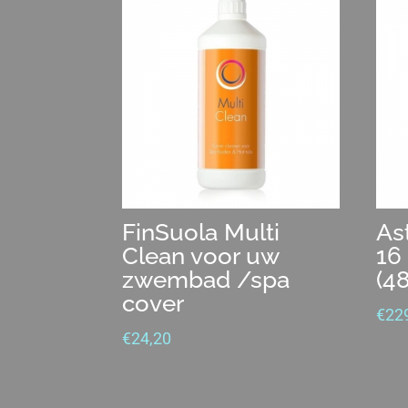
FinSuola Multi
Ast
Clean voor uw
16
zwembad /spa
(4
cover
€
22
€
24,20