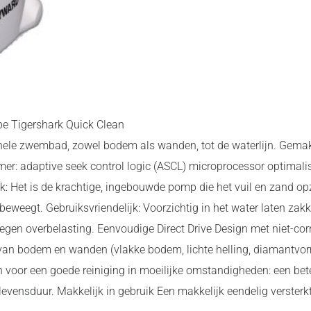
e Tigershark Quick Clean
et hele zwembad, zowel bodem als wanden, tot de waterlijn. Gemakk
r: adaptive seek control logic (ASCL) microprocessor optimalise
 Het is de krachtige, ingebouwde pomp die het vuil en zand opzu
weegt. Gebruiksvriendelijk: Voorzichtig in het water laten za
egen overbelasting. Eenvoudige Direct Drive Design met niet-cor
van bodem en wanden (vlakke bodem, lichte helling, diamantvor
n voor een goede reiniging in moeilijke omstandigheden: een bet
vensduur. Makkelijk in gebruik Een makkelijk eendelig versterk