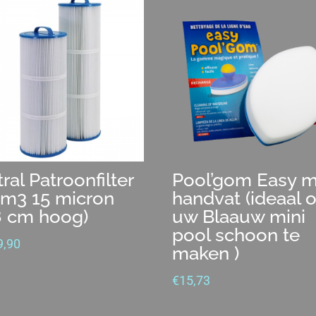
ral Patroonfilter
Pool’gom Easy 
 m3 15 micron
handvat (ideaal 
8 cm hoog)
uw Blaauw mini
pool schoon te
9,90
maken )
€
15,73