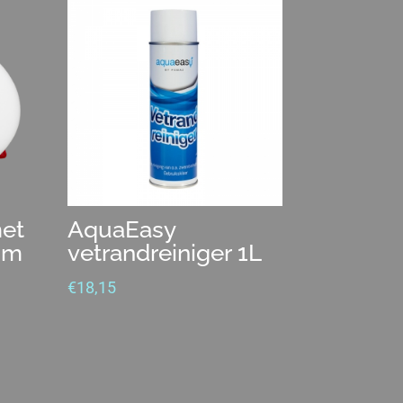
met
AquaEasy
om
vetrandreiniger 1L
€
18,15