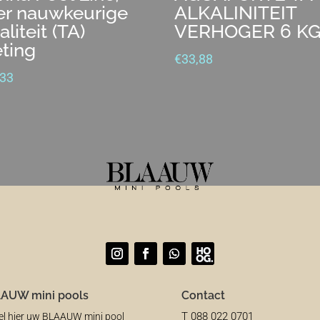
er nauwkeurige
ALKALINITEIT
aliteit (TA)
VERHOGER 6 K
ting
€
33,88
,33
AUW mini pools
Contact
T 088 022 0701
el hier uw BLAAUW mini pool