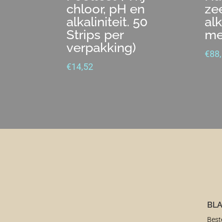
chloor, pH en
ze
alkaliniteit. 50
alk
Strips per
me
verpakking)
€
88
€
14,52
BLA
Best