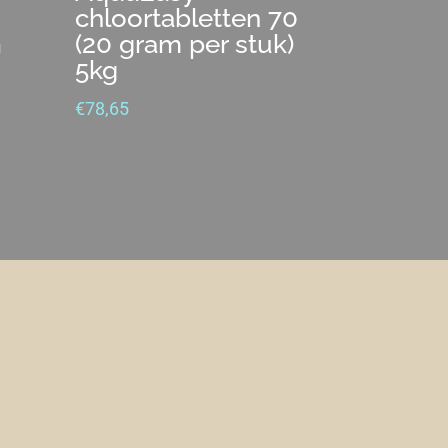
chloortabletten 70
G
(20 gram per stuk)
5kg
€
78,65