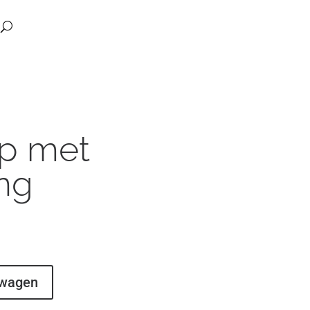
ep met
ng
lwagen