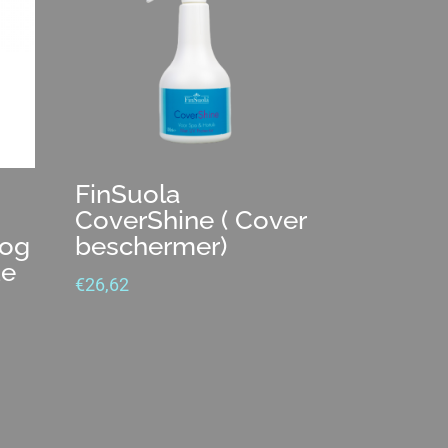
FinSuola
CoverShine ( Cover
oog
beschermer)
de
€
26,62