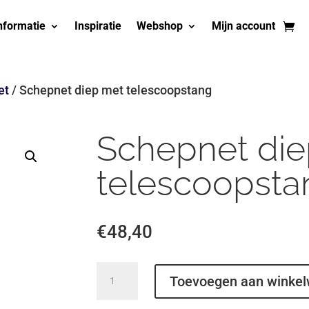
nformatie
Inspiratie
Webshop
Mijn account
et
/ Schepnet diep met telescoopstang
Schepnet di
telescoopsta
€
48,40
Schepnet
Toevoegen aan winke
diep