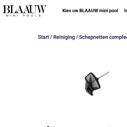
Kies uw BLAAUW mini pool
I
Start
/
Reiniging
/
Schepnetten comple