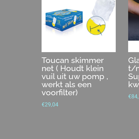
Toucan skimmer
Gl
net ( Houdt klein
t/
vuil uit uw pomp ,
Su
werkt als een
kwa
voorfilter)
€
84
€
29,04