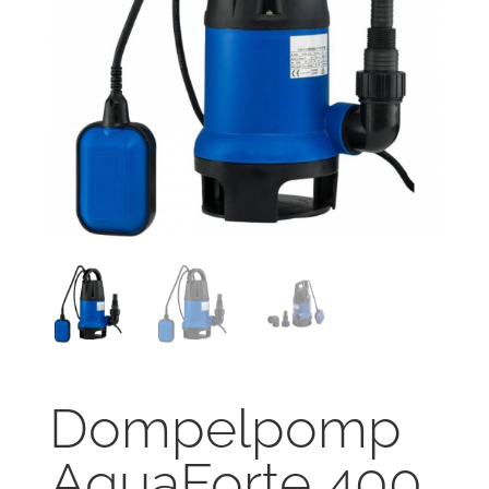
Dompelpomp
AquaForte 400