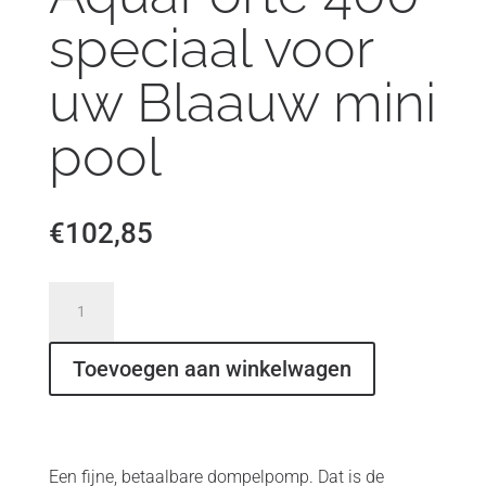
speciaal voor
uw Blaauw mini
pool
€
102,85
Dompelpomp
AquaForte
400
Toevoegen aan winkelwagen
speciaal
voor
uw
Een fijne, betaalbare dompelpomp. Dat is de