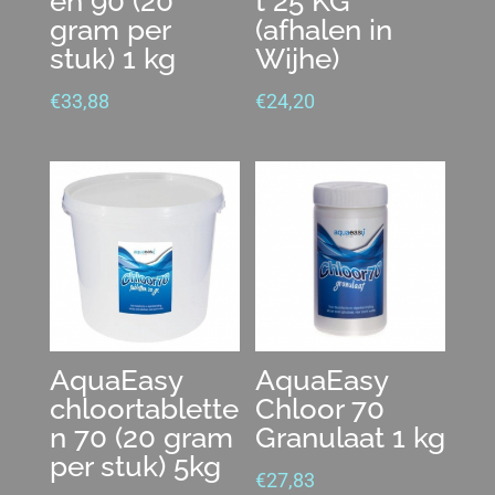
en 90 (20
t 25 KG
gram per
(afhalen in
stuk) 1 kg
Wijhe)
€
33,88
€
24,20
AquaEasy
AquaEasy
chloortablette
Chloor 70
n 70 (20 gram
Granulaat 1 kg
per stuk) 5kg
€
27,83