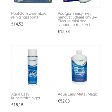
Pool’Gom Zwembad
Pool’gom Easy met
reinigingsspons
handvat (ideaal om uw
Blaauw mini pool
€
14,52
schoon te maken )
€
15,73
Aqua Easy
Aqua Easy Metal Magic
kunststofreiniger
€
52,03
€
18,15