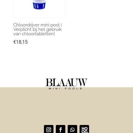
Chloordrijver mini pool (
Verplicht bij het gebruik
van chloortabletten)
€
18,15